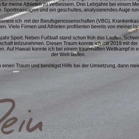
für meine Athleten zu verbessern. D
rei Lehrjahre bei einem M
e. Sportmassagen und ein geschultes, analysierendes Auge ru
riere ich mit der Berufsgenossenschaften (VBG), Krankenkas
n. Viele Firmen und Athleten profitierten bereits von meiner la
sjahr Sport. Neben Fußball stand schon früh das Laufen, Schwi
rschaft teilzunehmen. Diesen Traum konnte ich mir 2019 mit d
en. Auf Hawaii konnte ich bei einem traumhaften Wettkampf in ein
der Welt laufen.
 einen Traum und benötigst Hilfe bei der Umsetzung, dann mel