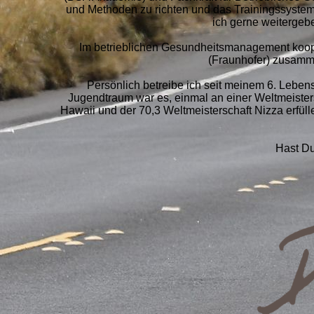
und Methoden zu richten und das Trainingssystem 
ich gerne weitergeb
Im betrieblichen Gesundheitsmanagement koope
(Fraunhofer) zusamme
Persönlich betreibe ich seit meinem 6. Leben
Jugendtraum war es, einmal an einer Weltmeiste
Hawaii und der 70,3 Weltmeisterschaft Nizza erfüll
Hast Du