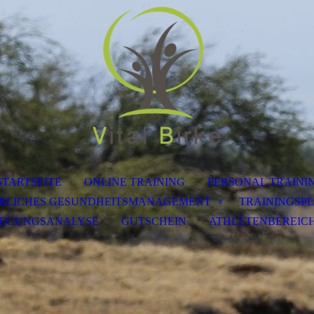
STARTSEITE
ONLINE TRAINING
PERSONAL TRAINI
EBLICHES GESUNDHEITSMANAGEMENT
TRAININGSP
WEGUNGSANALYSE
GUTSCHEIN
ATHLETENBEREIC