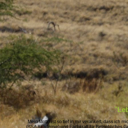
"
Le
Mein Motto ist so tief in mir verankert, dass ich
(BSA Akademie) und Fachkraft für Betriebliches 